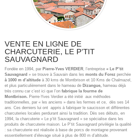
VENTE EN LIGNE DE
CHARCUTERIE, LE P'TIT
SAUVAGNARD
Fondée en 1994, par
Pierre-Yves VERDIER
, l’entreprise
« Le P’tit
Sauvagnard
» se trouve à Sauvain dans les
monts du Forez
perchée
à 1000 m d’altitude
à 30 kms de Montbrison et 10 Kms de Chalmazel,
et plus particulièrement dans le hameau de
Dizangue,
hameau déjà
très connu car c’est ici que l’on
fabrique la fourme de
Montbrison.
Pierre-Yves Verdier a été initié aux méthodes
traditionnelles, par « les anciens » dans les fermes et ce, dès ses 14
ans. Ces derniers lui ont appris à fabriquer le saucisson et différentes
charcuteries locales perdurant ainsi la tradition. Dès ses débuts, en
1994, la charcuterie « Le p’tit Sauvagnard » se spécialise dans les
produits de charcuterie maison. Le P’tit Sauvagnard privilégie la qualité
: sa charcuterie est réalisée à base de porcs de montagne provenant
essentiellement d’élevage situé à plus de 800 m d’altitude.