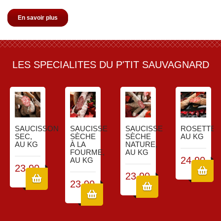
En savoir plus
LES SPECIALITES DU P'TIT SAUVAGNARD
SAUCISSON
SAUCISSE
SAUCISSE
ROSETTE,
SEC,
SÈCHE
SÈCHE
AU KG
AU KG
À LA
NATURE,
FOURME,
AU KG
24,90 €
AU KG
23,90 €
23,90 €
23,90 €