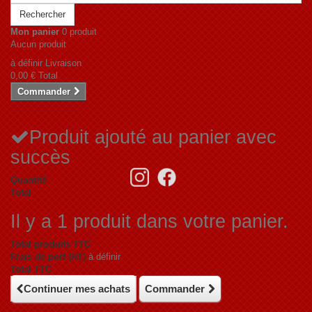
Rechercher
Mon panier
0 produit
Aucun produit
à définir
Livraison
0,00 €
Total
Commander
Produit ajouté au panier avec
succès
Quantité
Total
Il y a 1 produit dans votre panier.
Total produits TTC
Frais de port (HT)
à définir
Total TTC
Continuer mes achats
Commander